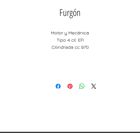
Furgón
Motor y Mecánica
Tipo 4 cil. EFI
Cilindrada cc 970
Sistema de freno Servo Asistido
Máx. Potencia (Hp/Rpm) 48HP/5200
Máx. Torque (Nm/Rpm) 74 (3000-3500)
Neumáticos 165/70 R13
Frenos delanteros Disco
Frenos posteriores Tambor
Suspensión delantera Independiente Mc. Person
Suspensión posterior Eje rígido c/muelle
Peso Neto Kg 985
Peso Bruto Kg 1505
Caja de Cambios 5 marchas