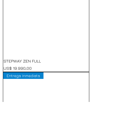
STEPWAY ZEN FULL
Precio
US$ 19.990,00
Entrega Inmediata