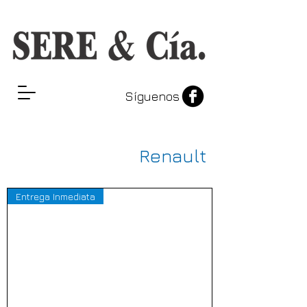
Síguenos
Renaul
t
Entrega Inmediata