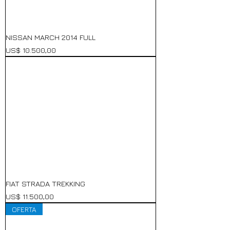
NISSAN MARCH 2014 FULL
Precio
US$ 10.500,00
FIAT STRADA TREKKING
Precio
US$ 11.500,00
OFERTA