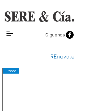
Síguenos
RE
novate
Usado