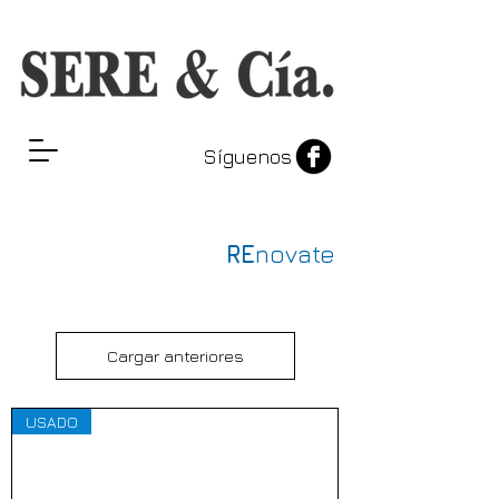
Síguenos
RE
novate
Cargar anteriores
USADO